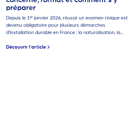
concerné, format et comment s'y
préparer
Depuis le 1ᵉʳ janvier 2026, réussir un examen civique est
devenu obligatoire pour plusieurs démarches
d'installation durable en France : la naturalisation, la
carte de résident de 10 ans et la première carte de
séjour pluriannuelle.
Découvrir l'article