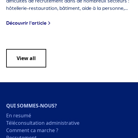
difficultés de recrutement dans de nombreux secteurs :
hôtellerie-restauration, bâtiment, aide à la personne,
agriculture… Ces métiers sont dits "en tension" car les
employeurs ont de plus en plus de mal à trouver des
Découvrir l'article
candidats.
View all
QUI SOMMES-NOUS?
En resumé
Téléconsultation administrative
Comment ca marche ?
Recrutement