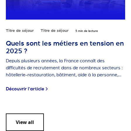
Titre de séjour
Titre de séjour
5 min de lecture
Quels sont les métiers en tension en
2025 ?
Depuis plusieurs années, la France connaît des
difficultés de recrutement dans de nombreux secteurs :
hôtellerie-restauration, bâtiment, aide à la personne,
agriculture… Ces métiers sont dits "en tension" car les
employeurs ont de plus en plus de mal à trouver des
Découvrir l'article
candidats.
View all