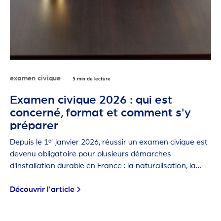
examen civique
5 min de lecture
Examen civique 2026 : qui est
concerné, format et comment s'y
préparer
Depuis le 1ᵉʳ janvier 2026, réussir un examen civique est
devenu obligatoire pour plusieurs démarches
d'installation durable en France : la naturalisation, la
carte de résident de 10 ans et la première carte de
séjour pluriannuelle.
Découvrir l'article