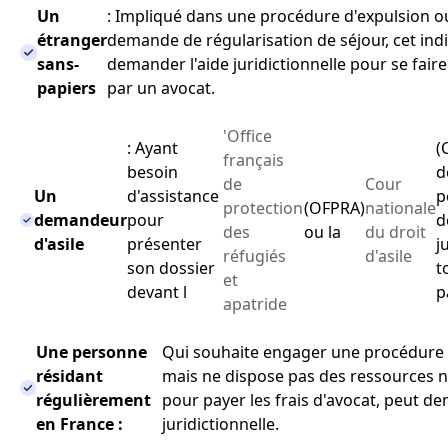
Un
: Impliqué dans une procédure d'expulsion o
étranger
demande de régularisation de séjour, cet ind
sans-
demander l'aide juridictionnelle pour se fair
papiers
par un avocat.
'Office
: Ayant
(
français
besoin
d
de
Cour
Un
d'assistance
p
protection
(OFPRA)
nationale
demandeur
pour
d
des
ou la
du droit
d'asile
présenter
j
réfugiés
d'asile
son dossier
t
et
devant l
p
apatride
Une personne
Qui souhaite engager une procédure 
résidant
mais ne dispose pas des ressources n
régulièrement
pour payer les frais d'avocat, peut de
en France :
juridictionnelle.