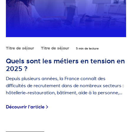
Titre de séjour
Titre de séjour
5 min de lecture
Quels sont les métiers en tension en
2025 ?
Depuis plusieurs années, la France connaît des
difficultés de recrutement dans de nombreux secteurs :
hôtellerie-restauration, bâtiment, aide à la personne,
agriculture… Ces métiers sont dits "en tension" car les
employeurs ont de plus en plus de mal à trouver des
Découvrir l'article
candidats.