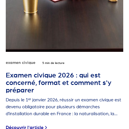
examen civique
5 min de lecture
Examen civique 2026 : qui est
concerné, format et comment s'y
préparer
Depuis le 1ᵉʳ janvier 2026, réussir un examen civique est
devenu obligatoire pour plusieurs démarches
d'installation durable en France : la naturalisation, la
carte de résident de 10 ans et la première carte de
séjour pluriannuelle.
Découvrir l'article