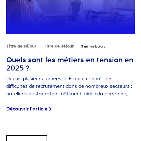
Titre de séjour
Titre de séjour
5 min de lecture
Quels sont les métiers en tension en
2025 ?
Depuis plusieurs années, la France connaît des
difficultés de recrutement dans de nombreux secteurs :
hôtellerie-restauration, bâtiment, aide à la personne,
agriculture… Ces métiers sont dits "en tension" car les
employeurs ont de plus en plus de mal à trouver des
Découvrir l'article
candidats.