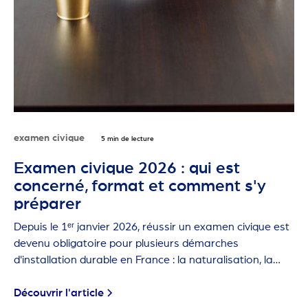
examen civique
5 min de lecture
Examen civique 2026 : qui est
concerné, format et comment s'y
préparer
Depuis le 1ᵉʳ janvier 2026, réussir un examen civique est
devenu obligatoire pour plusieurs démarches
d'installation durable en France : la naturalisation, la
carte de résident de 10 ans et la première carte de
séjour pluriannuelle.
Découvrir l'article